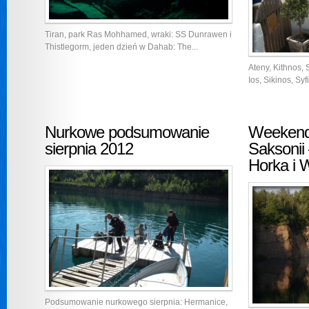
Tiran, park Ras Mohhamed, wraki: SS Dunrawen i
Thistlegorm, jeden dzień w Dahab: The...
Ateny, Kithnos, 
Ios, Sikinos, Syf
Nurkowe podsumowanie
Weekend
sierpnia 2012
Saksonii
Horka i 
Podsumowanie nurkowego sierpnia: Hermanice,