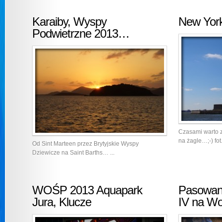
Karaiby, Wyspy
New York
Podwietrzne 2013…
Czasami warto z
na żagle…;-) fot
Od Sint Marteen przez Brytyjskie Wyspy
Dziewicze na Saint Barths… ...
WOŚP 2013 Aquapark
Pasowani
Jura, Klucze
IV na Wo