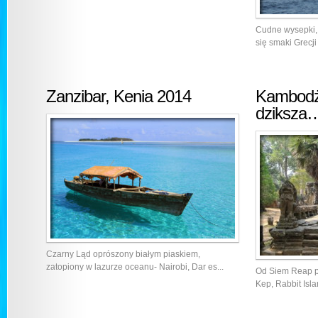
Cudne wysepki,
się smaki Grecji 
Zanzibar, Kenia 2014
Kambodża
dziksza
Czarny Ląd oprószony białym piaskiem,
zatopiony w lazurze oceanu- Nairobi, Dar es...
Od Siem Reap p
Kep, Rabbit Isla