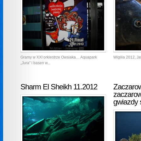
Gramy w XXI orkiestrze Owsiaka… Aquapark
Wigilia 2012, J
„Jura” i basen w...
Sharm El Sheikh 11.2012
Zaczarow
zaczarow
gwiazdy