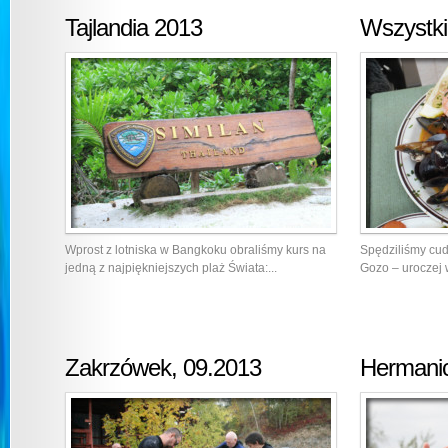
Tajlandia 2013
Wszystk
Wprost z lotniska w Bangkoku obraliśmy kurs na
Spędziliśmy cu
jedną z najpiękniejszych plaż Świata:...
Gozo – uroczej 
Zakrzówek, 09.2013
Hermani