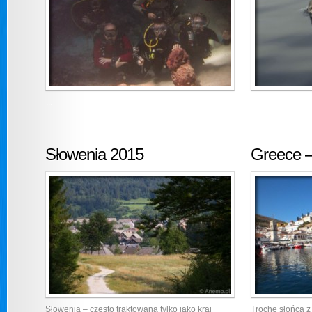
...
...
Słowenia 2015
Greece –
Słowenia – często traktowana tylko jako kraj
Trochę słońca z