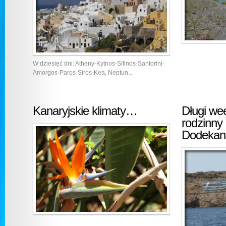
W dziesięć dni: Atheny-Kytnos-Sifinos-Santorini-
Amorgos-Paros-Siros-Kea, Neptun...
Kanaryjskie klimaty…
Długi we
rodzinny 
Dodeka