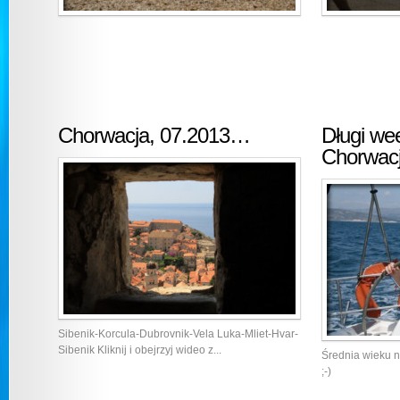
Chorwacja, 07.2013…
Długi we
Chorwacj
Sibenik-Korcula-Dubrovnik-Vela Luka-Mliet-Hvar-
Sibenik Kliknij i obejrzyj wideo z...
Średnia wieku 
;-)