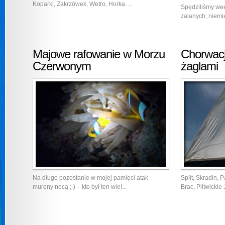
Koparki, Zakrzówek, Wetro, Horka. ...
Spędziliśmy we
zalanych, niemi
Majowe rafowanie w Morzu
Chorwac
Czerwonym
żaglami
Na długo pozostanie w mojej pamięci atak
Split, Skradin, P
mureny nocą ;-) – kto był ten wie!...
Brac, Plitwickie 