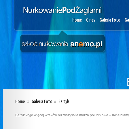
Home
O nas
Galeria Foto
Ga
Home
»
Galeria Foto
»
Bałtyk
Bałtyk kryje więcej wraków niż wszystkie morza południowe – uwielbiam