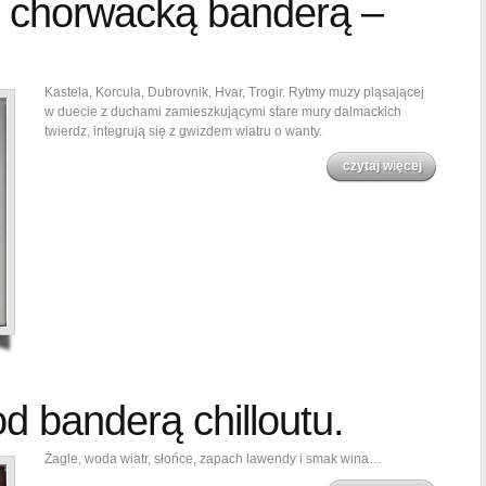
 chorwacką banderą –
Kastela, Korcula, Dubrovnik, Hvar, Trogir. Rytmy muzy pląsającej
w duecie z duchami zamieszkującymi stare mury dalmackich
twierdz, integrują się z gwizdem wiatru o wanty.
czytaj więcej
d banderą chilloutu.
Żagle, woda wiatr, słońce, zapach lawendy i smak wina…