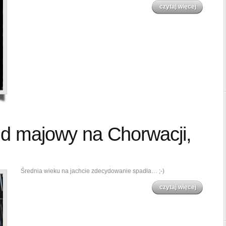
czytaj więcej
d majowy na Chorwacji,
Średnia wieku na jachcie zdecydowanie spadła… ;-)
czytaj więcej