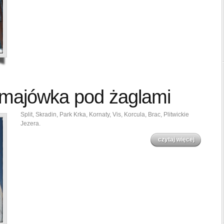
 majówka pod żaglami
Split, Skradin, Park Krka, Kornaty, Vis, Korcula, Brac, Plitwickie
Jezera.
czytaj więcej