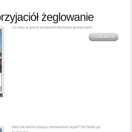
zyjaciół żeglowanie
Co roku w gronie przyjaciół słuchamy grania want…
czytaj więcej
Któż nie kocha tysiąca chorwackich wysp? Od Splitu po