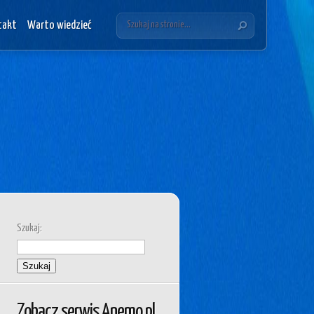
takt
Warto wiedzieć
Szukaj:
Zobacz serwis Anemo.pl