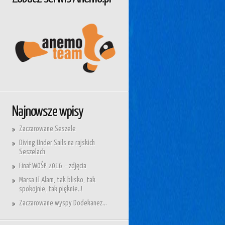
Najnowsze wpisy
Zaczarowane Seszele
Diving Under Sails na rajskich
Seszelach
Finał WOŚP 2016 – zdjęcia
Marsa El Alam, tak blisko, tak
spokojnie, tak pięknie..!
Zaczarowane wyspy Dodekanez…