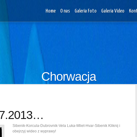
Home
O nas
Galeria Foto
Galeria Video
Kon
Chorwacja
07.2013…
Sibenik-Korcula-Dubrovnik-Vela Luka-Mliet-Hvar-Sibenik Kliknij i
obejrzyj wideo z wyprawy!