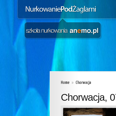
Home
»
Chorwacja
Chorwacja, 