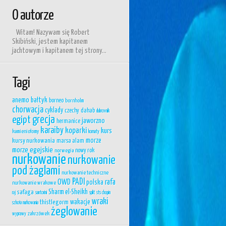
O autorze
Witam! Nazywam się Robert
Skibiński, jestem kapitanem
jachtowym i kapitanem tej strony...
Tagi
anemo
bałtyk
borneo
bornholm
chorwacja
cyklady
czechy
dahab
dubrovnik
egipt
grecja
jaworzno
hermanice
karaiby
koparki
kurs
kamieniołomy
kornaty
morze
kursy nurkowania
marsa alam
morze egejskie
nowy rok
norwegia
nurkowanie
nurkowanie
pod żaglami
nurkowanie techniczne
PADI
OWD
rafa
polska
nurkowanie wrakowe
Sharm el-Sheikh
safaga
raj
santorini
split
sts chopin
wraki
wakacje
thistlegorm
szkoła nurkowania
żeglowanie
zakrzówek
wyprawy