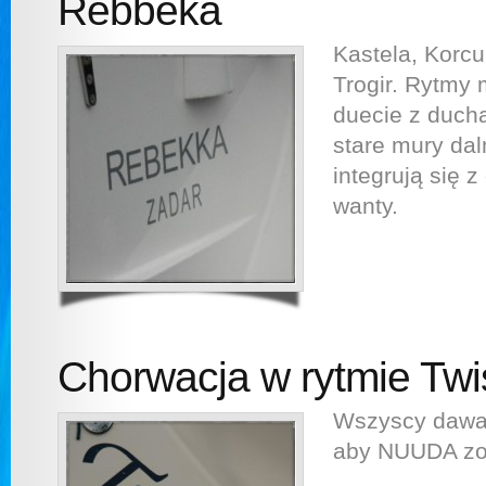
Rebbeka
Kastela, Korcu
Trogir. Rytmy 
duecie z duch
stare mury dal
integrują się 
wanty.
Chorwacja w rytmie Twis
Wszyscy dawal
aby NUUDA zo